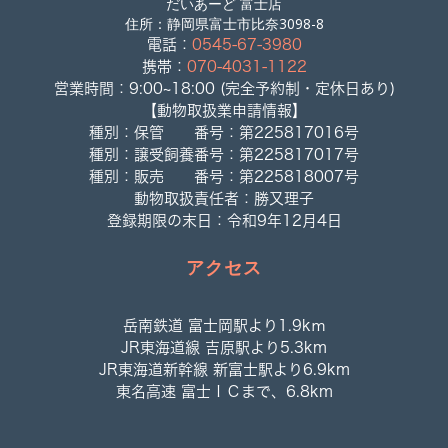
だいあーど 富士店
住所：静岡県富士市比奈3098-8
電話：
0545-67-3980
携帯：
070-4031-1122
営業時間：9:00~18:00 (完全予約制・定休日あり)
【動物取扱業申請情報】
種別：保管 番号：第225817016号
種別：譲受飼養番号：第225817017号
種別：販売 番号：第225818007号
動物取扱責任者：勝又理子
登録期限の末日：令和9年12月4日
アクセス
岳南鉄道 富士岡駅より1.9kｍ
JR東海道線 吉原駅より5.3km
JR東海道新幹線 新富士駅より6.9km
東名高速 富士ＩＣまで、6.8km