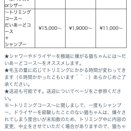
orシザー
～トリミング
コース～
だいあーどコ
¥15,000～
¥1,9000～
¥11,000～
ース
＋
シャンプー
★シャワーやドライヤーを極端に嫌がる猫ちゃんには～だ
いあーどコース～をオススメします。
★毛玉の量に応じてトリミングにかかる時間が変わってき
ます（６時間かかったこもいます＾＾；）あらかじめご了
承ください。
★送迎も可能です。送迎についてページをご参照くださ
い。
※～トリミングコース～に関しまして、一度もシャンプ
ー、ドライヤーを経験したことのない猫ちゃんは、嫌々さ
れてしまう度合いが未知数のため、トリミング中に内容の
変更、中止をさせていただく場合がありますので、猫ちゃ