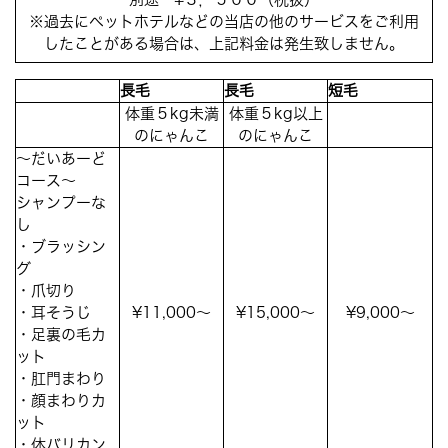
※過去にペットホテルなどの当店の他のサービスをご利用
したことがある場合は、上記料金は発生致しません。
長毛
長毛
短毛
体重５kg未満
体重５kg以上
のにゃんこ
のにゃんこ
～だいあーど
コース～
シャンプーな
し
・ブラッシン
グ
・爪切り
・耳そうじ
¥11,000～
¥15,000～
¥9,000～
・足裏の毛カ
ット
・肛門まわり
・顔まわりカ
ット
・体バリカン