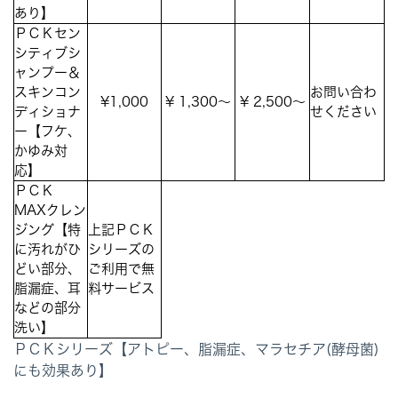
あり】
ＰＣＫセン
シティブシ
ャンプー＆
スキンコン
お問い合わ
¥1,000
¥ 1,300～
¥ 2,500～
ディショナ
せください
ー【フケ、
かゆみ対
応】
ＰＣＫ
MAXクレン
ジング【特
上記ＰＣＫ
に汚れがひ
シリーズの
どい部分、
ご利用で無
脂漏症、耳
料サービス
などの部分
洗い】
ＰＣＫシリーズ【アトピー、脂漏症、マラセチア(酵母菌)
にも効果あり】