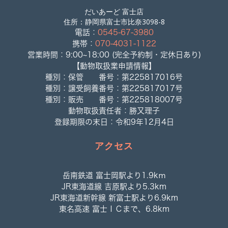
だいあーど 富士店
住所：静岡県富士市比奈3098-8
電話：
0545-67-3980
携帯：
070-4031-1122
営業時間：9:00~18:00 (完全予約制・定休日あり)
【動物取扱業申請情報】
種別：保管 番号：第225817016号
種別：譲受飼養番号：第225817017号
種別：販売 番号：第225818007号
動物取扱責任者：勝又理子
登録期限の末日：令和9年12月4日
アクセス
岳南鉄道 富士岡駅より1.9kｍ
JR東海道線 吉原駅より5.3km
JR東海道新幹線 新富士駅より6.9km
東名高速 富士ＩＣまで、6.8km