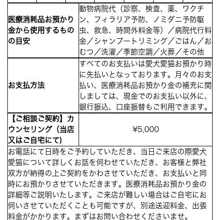
動物病院代（診察、検査、薬、ワクチ
医療消耗品お預かり
ン、フィラリア予防、ノミダニ予防駆
金から使用するもの
虫、救急、時間外料金等）／病院代行料
の目安
金／シャンプートリミング／ごはん／お
むつ／洗濯／季節空調／火葬／その他
すべてのお支払いは愛犬愛猫お預かり時
に先払いとなっております。月々のお支
お支払方法
払い、医療消耗品お預かり金の補充に関
しましては、現金でのお支払い以外に、
銀行振込、口座振替もご利用できます。
【ご相談ご契約】カ
ウンセリング（当店
¥5,000
又はご自宅にて)
お電話にて日時をご予約していただき、当日ご来店の際愛犬
愛猫について詳しくお話を伺わせていただき、お客様と弊社
双方が納得の上ご契約をかわさせていただき、お支払いと同
時にお預かりさせていただきます。医療消耗品お預かり金の
詳細等ご説明いたします。ご来店が難しい場合はご自宅にお
伺いさせていただくことも可能ですが、別途送迎料金、出張
料金がかかります。まずはお問い合わせくださいませ。