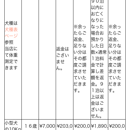
９０泊
以内に
お亡く
なりに
犬種は
※余っ
なった
※余っ
犬種表
たらご
場合お
たらご
ページ
返金、
預かり
返金、
参照
足りな
した日
足りな
当店に
返金は
い分は
数×通常
い分は
て体重
ござい
その都
１泊料
その都
測定で
ませ
度ご請
金で計
度ご請
きます
ん。
求させ
算し差
求させ
ていた
額を返
ていた
だきま
金。９
だきま
す。
１泊以
す。
上は返
金はご
ざいま
せん。
小型犬
１６歳
¥7,000
¥203,0
¥200,0
¥1,890,
¥200,0
の10Kg