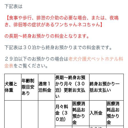
下記表は
【食事や歩行、排泄の介助の必要な場合、または、夜鳴
き、徘徊等の症状があるワンちゃんネコちゃん】
の長期～終身お預かりの料金となります。
下記表は３０泊から終身お預かりまでの料金表です。
２９泊以下のお預かりの場合は
老犬介護犬ペットホテル料
金表
をご覧ください。
長期～終身お預
年齢制
犬種と
通常１
かり月々（３０
終身お預かり一
限目安
体重
泊料金
泊）更新お支払
括お支払い
あり
い
医療消
医療消
月々料
耗品お
耗品お
金（３
入所金
預かり
預かり
０泊）
金
金