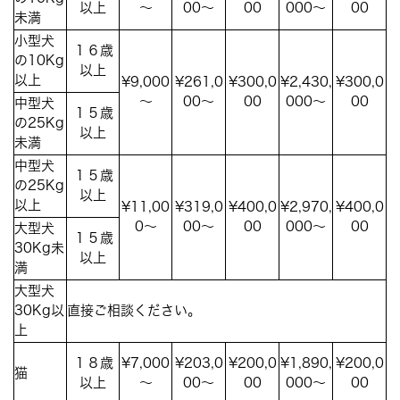
以上
～
00～
00
000～
00
未満
小型犬
１６歳
の10Kg
以上
以上
¥9,000
¥261,0
¥300,0
¥2,430,
¥300,0
～
00～
00
000～
00
中型犬
１５歳
の25Kg
以上
未満
中型犬
１５歳
の25Kg
以上
以上
¥11,00
¥319,0
¥400,0
¥2,970,
¥400,0
0～
00～
00
000～
00
大型犬
１５歳
30Kg未
以上
満
大型犬
30Kg以
直接ご相談ください。
上
１８歳
¥7,000
¥203,0
¥200,0
¥1,890,
¥200,0
猫
以上
～
00～
00
000～
00