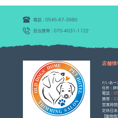
電話 : 0545-67-3980
担当携帯 : 070-4031-1122
店舗情
だいあー
住所：静岡
電話：
0
携帯：
0
営業時間：
定休日あ
【動物取