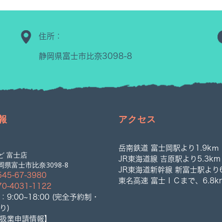
住所：
静岡県富士市比奈3098-8
報
アクセス
岳南鉄道 富士岡駅より1.9kｍ
ど 富士店
JR東海道線 吉原駅より5.3km
県富士市比奈3098-8
JR東海道新幹線 新富士駅より6
545-67-3980
東名高速 富士ＩＣまで、6.8k
70-4031-1122
9:00~18:00 (完全予約制・
り)
扱業申請情報】