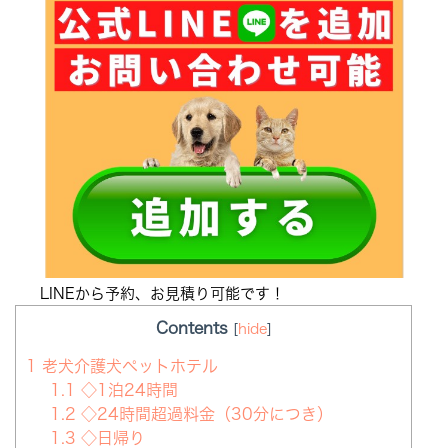
LINEから予約、お見積り可能です！
Contents
[
hide
]
1
老犬介護犬ペットホテル
1.1
◇1泊24時間
1.2
◇24時間超過料金（30分につき）
1.3
◇日帰り