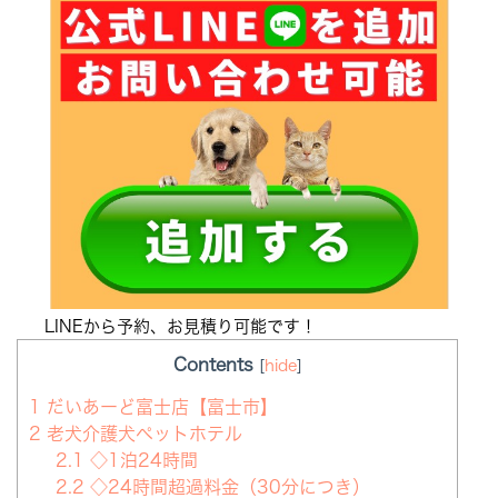
LINEから予約、お見積り可能です！
Contents
[
hide
]
1
だいあーど富士店【富士市】
2
老犬介護犬ペットホテル
2.1
◇1泊24時間
2.2
◇24時間超過料金（30分につき）