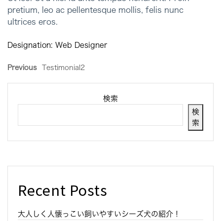
pretium, leo ac pellentesque mollis, felis nunc
ultrices eros.
Designation:
Web Designer
Previous
Testimonial2
検索
検
索
Recent Posts
大人しく人懐っこい飼いやすいシーズ犬の紹介！