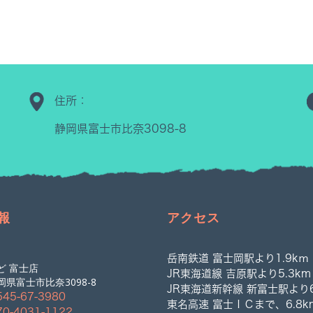
住所：
静岡県富士市比奈3098-8
報
アクセス
岳南鉄道 富士岡駅より1.9kｍ
ど 富士店
JR東海道線 吉原駅より5.3km
県富士市比奈3098-8
JR東海道新幹線 新富士駅より6
545-67-3980
東名高速 富士ＩＣまで、6.8k
70-4031-1122